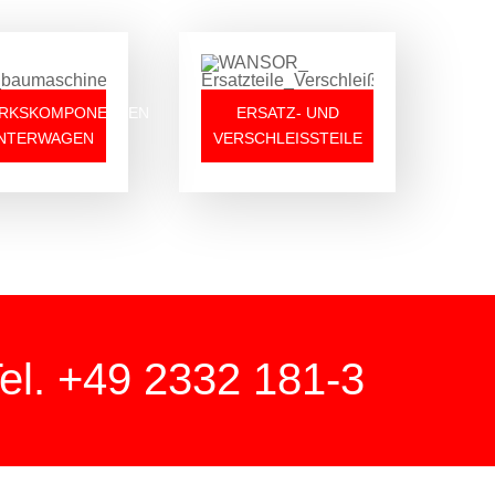
RKSKOMPONENTEN
ERSATZ- UND
NTERWAGEN
VERSCHLEISSTEILE
el. +49 2332 181-3