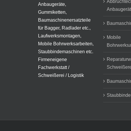
Abbruchtech
Anbaugeräte,
Anbaugerä
Gummiketten,
Baumaschinenersatzteile
Baumaschi
für Bagger, Radlader etc.,
Laufwerksmontagen,
Mobile
Mobile Bohrwerksarbeiten,
Bohrwerksa
Staubbindemaschinen etc.
Reparaturwe
Firmeneigene
Schweißere
Fachwerkstatt /
Schweißerei / Logistik
Baumaschin
Staubbind