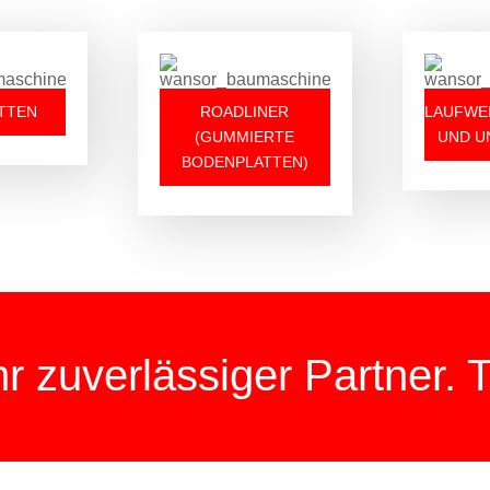
TTEN
ROADLINER
LAUFWE
(GUMMIERTE
UND U
BODENPLATTEN)
 zuverlässiger Partner. T