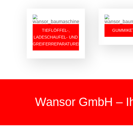
TIEFLÖFFEL-,
GUMMIKE
LADESCHAUFEL- UND
GREIFERREPARATUREN
Wansor GmbH – Ihr